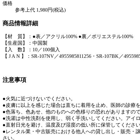
価格
参考上代 1,980円(税込)
商品情報詳細
【材 質】：●表／アクリル
100% ●
裏／ポリエステル
100%
【生産国】：中国製
【入 数】：10／
100
個入
【 J A N 】：SR-107NV／4955985811256
・SR-107BK／4955985
注意事項
●
火気に近づけないでください。
●
皮膚に以上を感じた場合は直ちに着用を止め、医師の診療
●
色落ち、色あせ、他のものへの色移りの恐れがありますの
●
洗濯は中性洗剤を使用し、弱く手洗いしてください。アイ
●
直射日光を避け、温度及び湿度の低い所に保管してくださ
●
レンタル業・中古販売における他人への貸し出し・販売・
さい。