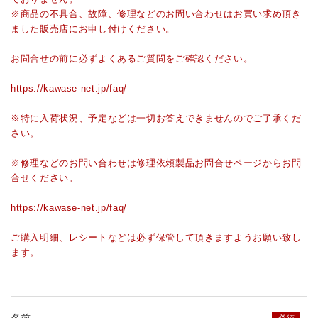
会社情報
※商品の不具合、故障、修理などのお問い合わせはお買い求め頂き
ました販売店にお申し付けください。
カタログダウンロード
お問合せの前に必ずよくあるご質問をご確認ください。
プライバシーポリシー
https://kawase-net.jp/faq/
不良品かな？と思ったら
※特に入荷状況、予定などは一切お答えできませんのでご了承くだ
さい。
よくあるご質問
※修理などのお問い合わせは修理依頼製品お問合せページからお問
合せください。
お問い合わせ
https://kawase-net.jp/faq/
ご購入明細、レシートなどは必ず保管して頂きますようお願い致し
修理依頼・製品問い合わせ
ます。
tel.0256-33-0532