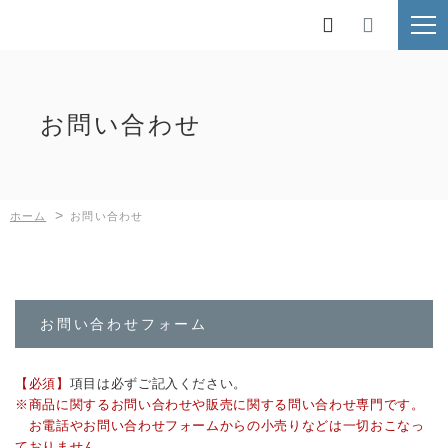
ホーム

ブランド紹介
お問い合わせ
鉄人倶楽部
BUNDOK
>
ホーム
お問い合わせ
Kaiser
MOLUSKO
SilverRoad
お問い合わせフォーム
新着情報
【必須】
項目は必ずご記入ください。
※商品に関するお問い合わせや販売に関する問い合わせ専門です。
採用情報
お電話やお問い合わせフォームからの小売りなどは一切おこなっ
ておりません。