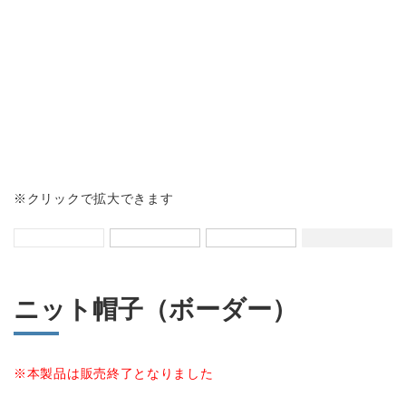
会社情報
カタログダウンロード
プライバシーポリシー
不良品かな？と思ったら
よくあるご質問
※クリックで拡大できます
お問い合わせ
ニット帽子（ボーダー）
修理依頼・製品問い合わせ
tel.0256-33-0532
※本製品は販売終了となりました