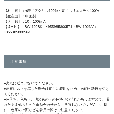
【材 質】：●表／アクリル
100%・
裏／ポリエステル
100%
【生産国】：中国製
【入 数】：10／
100
個入
【 J A N 】：BW-102
BK：4955985800571・BW-102NV：
4955985800564
注意事項
●
火気に近づけないでください。
●
皮膚に以上を感じた場合は直ちに着用を止め、医師の診療を受け
てください。
●
色落ち、色あせ、他のものへの色移りの恐れがありますので、濡
れたまま他のものと重ね合わせたり、放置しないでください。特
に白色系の衣類などを着用の際はご注意ください。