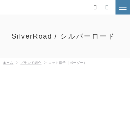
ホーム

ブランド紹介
SilverRoad / シルバーロード
鉄人倶楽部
BUNDOK
>
>
ホーム
ブランド紹介
ニット帽子（ボーダー）
Kaiser
MOLUSKO
SilverRoad
新着情報
採用情報