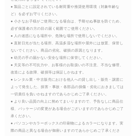
● 製品ごとに設定されている耐荷重や推奨使用環境（対象年齢な
ど）を必ずお守りください。
● 小さなお子様がご使用になる場合は、予期せぬ事故を防ぐため、
必ず保護者の方の目の届く範囲でご使用ください。
● 人の迷惑になる場所や、危険な場所で使用しないでください。
● 直射日光が当たる場所、高温多湿な場所や屋外には放置、保管し
ないでください。商品の劣化、破損の原因となります。
● 幼児の手の届かない安全な場所に保管してください。
● 天災等の不可抗力や、お客様のお取扱いの不注意、不当な修理、
改造による故障、破損等は保証しかねます。
● レンタル業・中古販売における他人への貸し出し・販売・譲渡に
よって発生した、損害・事故・各部品の損傷・劣化におきましては
一切責任を負いかねますのであらかじめご了承ください。
● より良い品質の向上に努めてまいりますので、予告なしに商品仕
様、パッケージの変更がある場合がございますのであらかじめご了
承ください。
● パソコンやカラーボックスの印刷物によるカラーになります。実
際の商品と異なる場合が御座いますのであらかじめご了承くださ