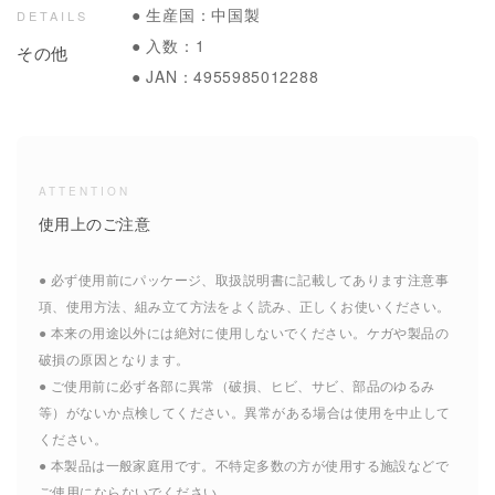
● 生産国：中国製
DETAILS
● 入数：1
その他
● JAN：4955985012288
ATTENTION
使用上のご注意
● 必ず使用前にパッケージ、取扱説明書に記載してあります注意事
項、使用方法、組み立て方法をよく読み、正しくお使いください。
● 本来の用途以外には絶対に使用しないでください。ケガや製品の
破損の原因となります。
● ご使用前に必ず各部に異常（破損、ヒビ、サビ、部品のゆるみ
等）がないか点検してください。異常がある場合は使用を中止して
ください。
● 本製品は一般家庭用です。不特定多数の方が使用する施設などで
ご使用にならないでください。