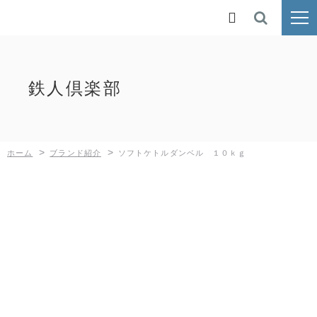
ホーム

ブランド紹介
鉄人倶楽部
鉄人倶楽部
BUNDOK
>
>
ホーム
ブランド紹介
ソフトケトルダンベル １０ｋｇ
Kaiser
MOLUSKO
SilverRoad
新着情報
採用情報