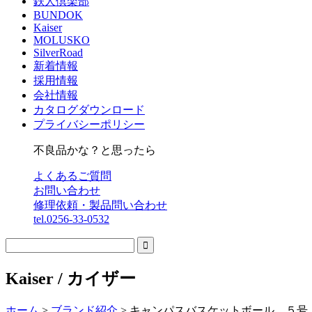
鉄人倶楽部
BUNDOK
Kaiser
MOLUSKO
SilverRoad
新着情報
採用情報
会社情報
カタログダウンロード
プライバシーポリシー
不良品かな？と思ったら
よくあるご質問
お問い合わせ
修理依頼・製品問い合わせ
tel.0256-33-0532

Kaiser / カイザー
ホーム
>
ブランド紹介
>
キャンパスバスケットボール ５号