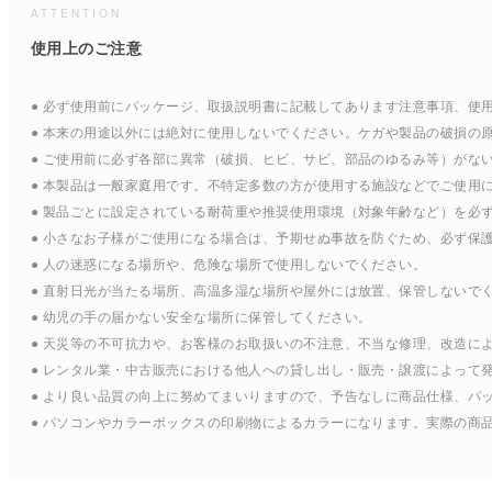
ATTENTION
使用上のご注意
● 必ず使用前にパッケージ、取扱説明書に記載してあります注意事項、使
● 本来の用途以外には絶対に使用しないでください。ケガや製品の破損の
● ご使用前に必ず各部に異常（破損、ヒビ、サビ、部品のゆるみ等）がな
● 本製品は一般家庭用です。不特定多数の方が使用する施設などでご使用
● 製品ごとに設定されている耐荷重や推奨使用環境（対象年齢など）を必
● 小さなお子様がご使用になる場合は、予期せぬ事故を防ぐため、必ず保
● 人の迷惑になる場所や、危険な場所で使用しないでください。
● 直射日光が当たる場所、高温多湿な場所や屋外には放置、保管しないで
● 幼児の手の届かない安全な場所に保管してください。
● 天災等の不可抗力や、お客様のお取扱いの不注意、不当な修理、改造に
● レンタル業・中古販売における他人への貸し出し・販売・譲渡によって
● より良い品質の向上に努めてまいりますので、予告なしに商品仕様、パ
● パソコンやカラーボックスの印刷物によるカラーになります。実際の商