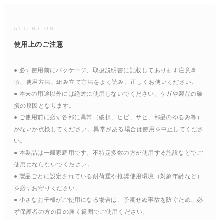
ATTENTION
使用上のご注意
● 必ず使用前にパッケージ、取扱説明書に記載してあります注意事
項、使用方法、組み立て方法をよく読み、正しくお使いください。
● 本来の用途以外には絶対に使用しないでください。ケガや製品の破
損の原因となります。
● ご使用前に必ず各部に異常（破損、ヒビ、サビ、部品のゆるみ等）
がないか点検してください。異常がある場合は使用を中止してくださ
い。
● 本製品は一般家庭用です。不特定多数の方が使用する施設などでご
使用にならないでください。
● 製品ごとに設定されている耐荷重や推奨使用環境（対象年齢など）
を必ずお守りください。
● 小さなお子様がご使用になる場合は、予期せぬ事故を防ぐため、必
ず保護者の方の目の届く範囲でご使用ください。