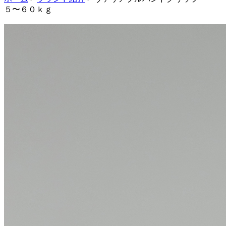
５〜６０ｋｇ