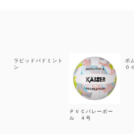
ラピッドバドミント
ポ
ン
０
ＰＶＣバレーボー
ル ４号