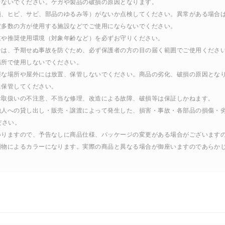
しないでください。ケガや製品の破損の原因となります。
破損、ヒビ、サビ、部品のゆるみ等）がないか点検してください。異常がある場合
定多数の方が使用する施設などでご使用にならないでください。
重や推奨使用環境（対象年齢など）を必ずお守りください。
合は、予期せぬ事故を防ぐため、必ず保護者の方の目の届く範囲でご使用くださ
場所で使用しないでください。
湿な場所や屋外には放置、保管しないでください。商品の劣化、破損の原因とな
に保管してください。
お取扱いの不注意、不当な修理、改造による故障、破損等は保証しかねます。
る他人への貸し出し・販売・譲渡によって発生した、損害・事故・各部品の損傷・
ださい。
まいりますので、予告なしに商品仕様、パッケージの変更がある場合がございます
印刷物によるカラーになります。実際の商品と異なる場合が御座いますのであらか