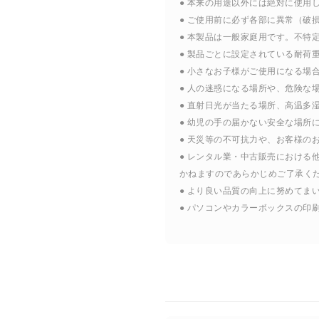
● 本来の用途以外には絶対に使用
● ご使用前に必ず各部に異常（
● 本製品は一般家庭用です。不特
● 製品ごとに設定されている耐荷
● 小さなお子様がご使用になる場
● 人の迷惑になる場所や、危険な
● 直射日光が当たる場所、高温多
● 幼児の手の届かない安全な場所
● 天災等の不可抗力や、お客様の
● レンタル業・中古販売におけ
かねますのであらかじめご了承く
● より良い品質の向上に努めて
● パソコンやカラーボックスの