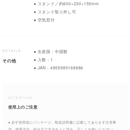
● スタンド／約600×230×155mm
● スタンド取り外し可
● 空気窓付
DETAILS
● 生産国：中国製
● 入数：1
その他
● JAN：4955985168886
ATTENTION
使用上のご注意
● 必ず使用前にパッケージ、取扱説明書に記載してあります注意事
項、使用方法、組み立て方法をよく読み、正しくお使いください。