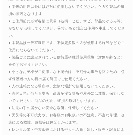
● 本来の用途以外には絶対に使用しないでください。ケガや製品の破
損の原因となります。
● ご使用前に必ず各部に異常（破損、ヒビ、サビ、部品のゆるみ等）
がないか点検してください。異常がある場合は使用を中止してくださ
い。
● 本製品は一般家庭用です。不特定多数の方が使用する施設などでご
使用にならないでください。
● 製品ごとに設定されている耐荷重や推奨使用環境（対象年齢など）
を必ずお守りください。
● 小さなお子様がご使用になる場合は、予期せぬ事故を防ぐため、必
ず保護者の方の目の届く範囲でご使用ください。
● 人の迷惑になる場所や、危険な場所で使用しないでください。
● 直射日光が当たる場所、高温多湿な場所や屋外には放置、保管しな
いでください。商品の劣化、破損の原因となります。
● 幼児の手の届かない安全な場所に保管してください。
● 天災等の不可抗力や、お客様のお取扱いの不注意、不当な修理、改
造による故障、破損等は保証しかねます。
● レンタル業・中古販売における他人への貸し出し・販売・譲渡によ