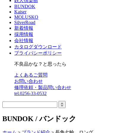
鉄人倶楽部
BUNDOK
Kaiser
MOLUSKO
SilverRoad
新着情報
採用情報
会社情報
カタログダウンロード
プライバシーポリシー
不良品かな？と思ったら
よくあるご質問
お問い合わせ
修理依頼・製品問い合わせ
tel.0256-33-0532

BUNDOK / バンドック
ホーム
>
ブランド紹介
>
長角七輪 ロング