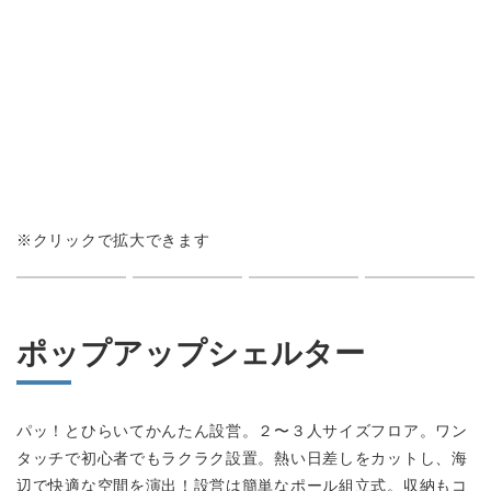
会社情報
カタログダウンロード
プライバシーポリシー
不良品かな？と思ったら
よくあるご質問
※クリックで拡大できます
お問い合わせ
ポップアップシェルター
修理依頼・製品問い合わせ
tel.0256-33-0532
パッ！とひらいてかんたん設営。２〜３人サイズフロア。ワン
タッチで初心者でもラクラク設置。熱い日差しをカットし、海
辺で快適な空間を演出！設営は簡単なポール組立式。収納もコ