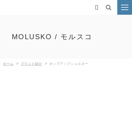
ホーム

ブランド紹介
MOLUSKO / モルスコ
鉄人倶楽部
BUNDOK
>
>
ホーム
ブランド紹介
ポップアップシェルター
Kaiser
MOLUSKO
SilverRoad
新着情報
採用情報