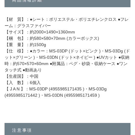
商品情報詳細
【材 質】：●シート：ポリエステル・ポリエチレンクロス ●フレ
ーム：グラスファイバー
【サイズ】：約2000×1490×1360mm
【梱 包】：約580×580×70mm (カラーボックス)
【重 量】：約1500g
【仕 様】：●カラー：MS-03DP (ドット×ピンク )・MS-03Dg (ド
ット×グリーン )・MS-03DN (ドット×ネイビー ) ●UVカット ●収納
時：約570×570×60mm ●附属品：ペグ・砂袋・収納ケース ●ワン
タッチ式 ●動画あり
【生産国】：中国
【入 数】：6個入
【 J A N 】：MS-03DP (4955985171435 )・MS-03Dg
(4955985171442 )・MS-03DN (4955985171459 )
注意事項