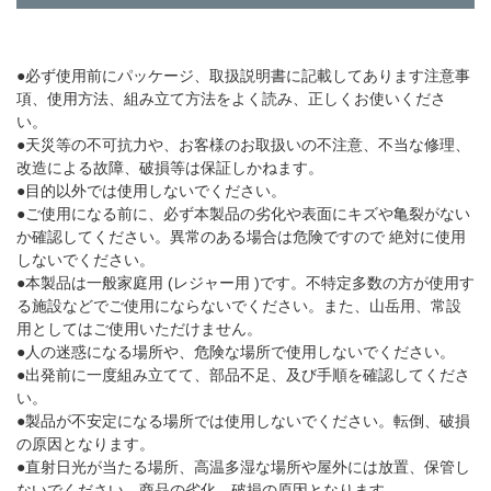
●必ず使用前にパッケージ、取扱説明書に記載してあります注意事
項、使用方法、組み立て方法をよく読み、正しくお使いくださ
い。
●天災等の不可抗力や、お客様のお取扱いの不注意、不当な修理、
改造による故障、破損等は保証しかねます。
●目的以外では使用しないでください。
●ご使用になる前に、必ず本製品の劣化や表面にキズや亀裂がない
か確認してください。異常のある場合は危険ですので 絶対に使用
しないでください。
●本製品は一般家庭用 (レジャー用 )です。不特定多数の方が使用す
る施設などでご使用にならないでください。また、山岳用、常設
用としてはご使用いただけません。
●人の迷惑になる場所や、危険な場所で使用しないでください。
●出発前に一度組み立てて、部品不足、及び手順を確認してくださ
い。
●製品が不安定になる場所では使用しないでください。転倒、破損
の原因となります。
●直射日光が当たる場所、高温多湿な場所や屋外には放置、保管し
ないでください。商品の劣化、破損の原因となります。