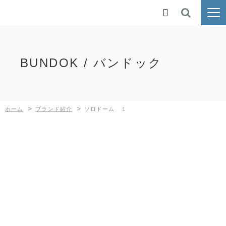
ホーム

ブランド紹介
BUNDOK / バンドック
鉄人倶楽部
BUNDOK
>
>
ホーム
ブランド紹介
ソロドーム １
Kaiser
MOLUSKO
SilverRoad
新着情報
採用情報