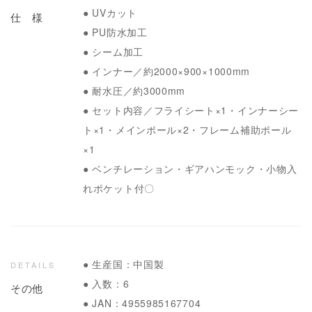
● UVカット
仕 様
● PU防水加工
● シーム加工
● インナー／約2000×900×1000mm
● 耐水圧／約3000mm
● セット内容／フライシート×1・インナーシー
ト×1・メインポール×2・フレーム補助ポール
×1
● ベンチレーション・ギアハンモック・小物入
れポケット付〇
● 生産国：中国製
DETAILS
● 入数：6
その他
● JAN：4955985167704