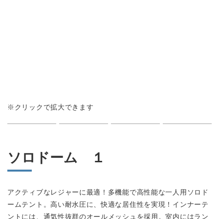
会社情報
カタログダウンロード
プライバシーポリシー
不良品かな？と思ったら
よくあるご質問
※クリックで拡大できます
お問い合わせ
ソロドーム １
修理依頼・製品問い合わせ
tel.0256-33-0532
アクティブなレジャーに最適！多機能で高性能な一人用ソロド
ームテント。高い耐水圧に、快適な居住性を実現！インナーテ
ントには、通気性抜群のオールメッシュを採用。室内にはラン