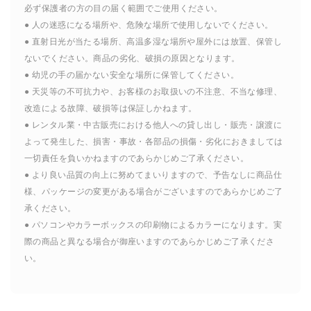
必ず保護者の方の目の届く範囲でご使用ください。
● 人の迷惑になる場所や、危険な場所で使用しないでください。
● 直射日光が当たる場所、高温多湿な場所や屋外には放置、保管し
ないでください。商品の劣化、破損の原因となります。
● 幼児の手の届かない安全な場所に保管してください。
● 天災等の不可抗力や、お客様のお取扱いの不注意、不当な修理、
改造による故障、破損等は保証しかねます。
● レンタル業・中古販売における他人への貸し出し・販売・譲渡に
よって発生した、損害・事故・各部品の損傷・劣化におきましては
一切責任を負いかねますのであらかじめご了承ください。
● より良い品質の向上に努めてまいりますので、予告なしに商品仕
様、パッケージの変更がある場合がございますのであらかじめご了
承ください。
● パソコンやカラーボックスの印刷物によるカラーになります。実
際の商品と異なる場合が御座いますのであらかじめご了承くださ
い。