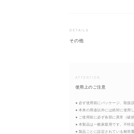
DETAILS
その他
ATTENTION
使用上のご注意
● 必ず使用前にパッケージ、取
● 本来の用途以外には絶対に使用
● ご使用前に必ず各部に異常（
● 本製品は一般家庭用です。不特
● 製品ごとに設定されている耐荷