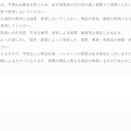
合は、予期せぬ事故を防ぐため、必ず保護者の方の目の届く範囲でご使用くださ
場所で使用しないでください。
湿な場所や屋外には放置、保管しないでください。商品の劣化、破損の原因とな
に保管してください。
お取扱いの不注意、不当な修理、改造による故障、破損等は保証しかねます。
る他人への貸し出し・販売・譲渡によって発生した、損害・事故・各部品の損傷・
ださい。
まいりますので、予告なしに商品仕様、パッケージの変更がある場合がございます
印刷物によるカラーになります。実際の商品と異なる場合が御座いますのであらか