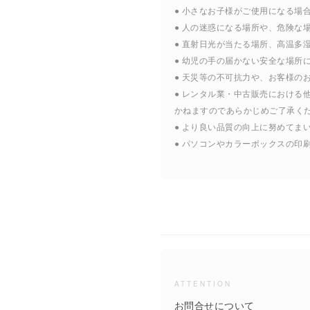
● 小さなお子様がご使用になる場
● 人の迷惑になる場所や、危険な
● 直射日光が当たる場所、高温多
● 幼児の手の届かない安全な場所
● 天災等の不可抗力や、お客様の
● レンタル業・中古販売におけ
かねますのであらかじめご了承く
● より良い品質の向上に努めて
● パソコンやカラーボックスの
ATTENTION
お問合せについて