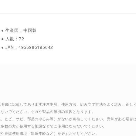
● 生産国：中国製
● 入数：72
● JAN：4955985195042
扱説明書に記載してあります注意事項、使用方法、組み立て方法をよく読み、正し
しないでください。ケガや製品の破損の原因となります。
破損、ヒビ、サビ、部品のゆるみ等）がないか点検してください。異常がある場合
定多数の方が使用する施設などでご使用にならないでください。
重や推奨使用環境（対象年齢など）を必ずお守りください。