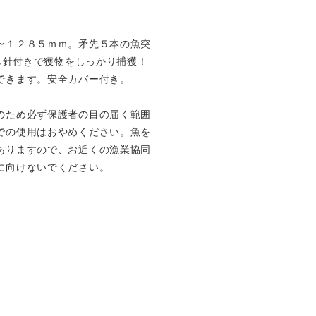
〜１２８５ｍｍ。矛先５本の魚突
返し針付きで獲物をしっかり捕獲！
できます。安全カバー付き。
のため必ず保護者の目の届く範囲
での使用はおやめください。魚を
ありますので、お近くの漁業協同
に向けないでください。