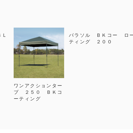
８Ｌ
パラソル ＢＫコー
ロ
ティング ２００
ワンアクションター
プ ２５０ ＢＫコ
ーティング