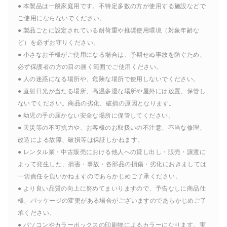
● 本製品は一般家庭用です。不特定多数の方が使用する施設などで
ご使用にならないでください。
● 製品ごとに設定されている耐荷重や推奨使用環境（対象年齢な
ど）を必ずお守りください。
● 小さなお子様がご使用になる場合は、予期せぬ事故を防ぐため、
必ず保護者の方の目の届く範囲でご使用ください。
● 人の迷惑になる場所や、危険な場所で使用しないでください。
● 直射日光が当たる場所、高温多湿な場所や屋外には放置、保管し
ないでください。商品の劣化、破損の原因となります。
● 幼児の手の届かない安全な場所に保管してください。
● 天災等の不可抗力や、お客様のお取扱いの不注意、不当な修理、
改造による故障、破損等は保証しかねます。
● レンタル業・中古販売における他人への貸し出し・販売・譲渡に
よって発生した、損害・事故・各部品の損傷・劣化におきましては
一切責任を負いかねますのであらかじめご了承ください。
● より良い品質の向上に努めてまいりますので、予告なしに商品仕
様、パッケージの変更がある場合がございますのであらかじめご了
承ください。
● パソコンやカラーボックスの印刷物によるカラーになります。実