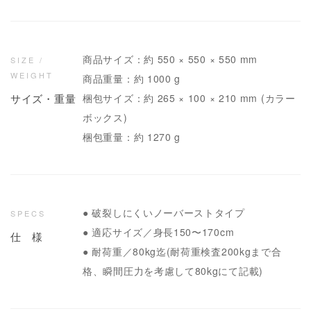
商品サイズ：約 550 × 550 × 550 mm
SIZE /
WEIGHT
商品重量：約 1000 g
サイズ・重量
梱包サイズ：約 265 × 100 × 210 mm (カラー
ボックス)
梱包重量：約 1270 g
● 破裂しにくいノーバーストタイプ
SPECS
● 適応サイズ／身長150〜170cm
仕 様
● 耐荷重／80kg迄(耐荷重検査200kgまで合
格、瞬間圧力を考慮して80kgにて記載)