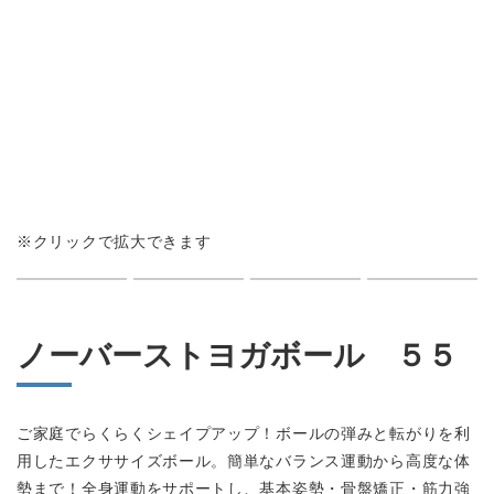
会社情報
カタログダウンロード
プライバシーポリシー
不良品かな？と思ったら
よくあるご質問
※クリックで拡大できます
お問い合わせ
ノーバーストヨガボール ５５
修理依頼・製品問い合わせ
tel.0256-33-0532
ご家庭でらくらくシェイプアップ！ボールの弾みと転がりを利
用したエクササイズボール。簡単なバランス運動から高度な体
勢まで！全身運動をサポートし、基本姿勢・骨盤矯正・筋力強