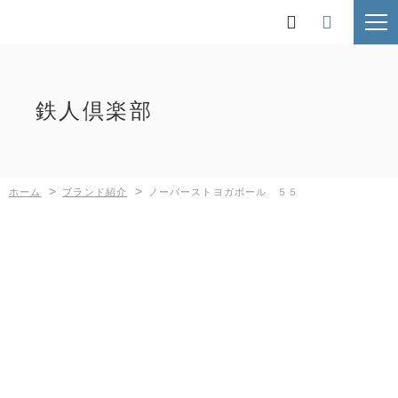
ホーム

ブランド紹介
鉄人倶楽部
鉄人倶楽部
BUNDOK
>
>
ホーム
ブランド紹介
ノーバーストヨガボール ５５
Kaiser
MOLUSKO
SilverRoad
新着情報
採用情報