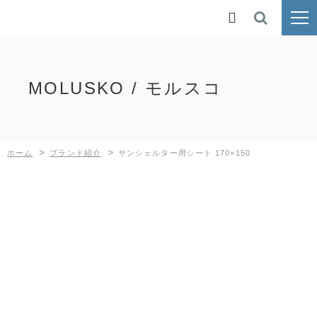
ホーム

ブランド紹介
MOLUSKO / モルスコ
鉄人倶楽部
BUNDOK
>
>
ホーム
ブランド紹介
サンシェルター用シート 170×150
Kaiser
MOLUSKO
SilverRoad
新着情報
採用情報