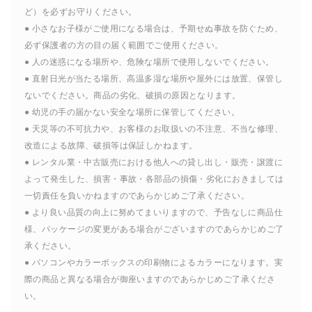
ど）を必ずお守りください。
● 小さなお子様がご使用になる場合は、予期せぬ事故を防ぐため、
必ず保護者の方の目の届く範囲でご使用ください。
● 人の迷惑になる場所や、危険な場所で使用しないでください。
● 直射日光が当たる場所、高温多湿な場所や屋外には放置、保管し
ないでください。商品の劣化、破損の原因となります。
● 幼児の手の届かない安全な場所に保管してください。
● 天災等の不可抗力や、お客様のお取扱いの不注意、不当な修理、
改造による故障、破損等は保証しかねます。
● レンタル業・中古販売における他人への貸し出し・販売・譲渡に
よって発生した、損害・事故・各部品の損傷・劣化におきましては
一切責任を負いかねますのであらかじめご了承ください。
● より良い品質の向上に努めてまいりますので、予告なしに商品仕
様、パッケージの変更がある場合がございますのであらかじめご了
承ください。
● パソコンやカラーボックスの印刷物によるカラーになります。実
際の商品と異なる場合が御座いますのであらかじめご了承くださ
い。