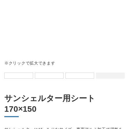
会社情報
カタログダウンロード
プライバシーポリシー
不良品かな？と思ったら
よくあるご質問
※クリックで拡大できます
お問い合わせ
サンシェルター用シート
修理依頼・製品問い合わせ
170×150
tel.0256-33-0532