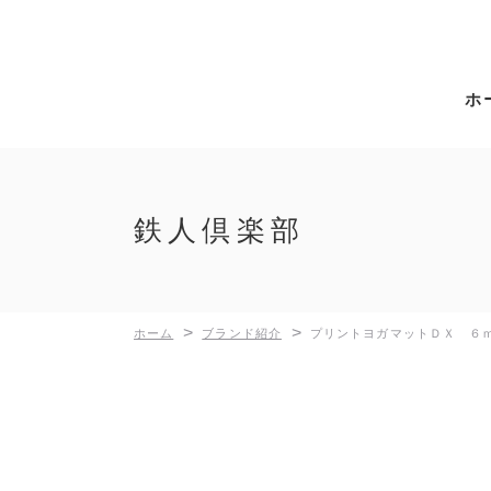
ホ
鉄人倶楽部
>
>
ホーム
ブランド紹介
プリントヨガマットＤＸ ６