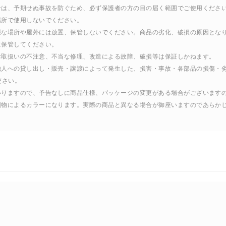
合は、予期せぬ事故を防ぐため、必ず保護者の方の目の届く範囲でご使用くださ
場所で使用しないでください。
湿な場所や屋外には放置、保管しないでください。商品の劣化、破損の原因とな
に保管してください。
お取扱いの不注意、不当な修理、改造による故障、破損等は保証しかねます。
る他人への貸し出し・販売・譲渡によって発生した、損害・事故・各部品の損傷・
ださい。
まいりますので、予告なしに商品仕様、パッケージの変更がある場合がございます
印刷物によるカラーになります。実際の商品と異なる場合が御座いますのであらか