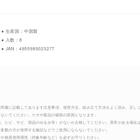
● 生産国：中国製
● 入数：8
● JAN：4955985023277
扱説明書に記載してあります注意事項、使用方法、組み立て方法をよく読み、正し
しないでください。ケガや製品の破損の原因となります。
破損、ヒビ、サビ、部品のゆるみ等）がないか点検してください。異常がある場合
定多数の方が使用する施設などでご使用にならないでください。
重や推奨使用環境（対象年齢など）を必ずお守りください。