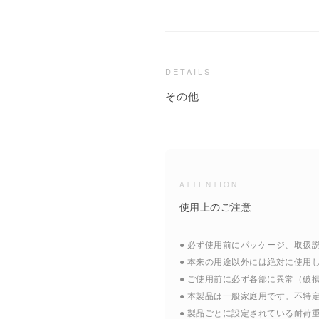
DETAILS
その他
ATTENTION
使用上のご注意
● 必ず使用前にパッケージ、取
● 本来の用途以外には絶対に使用
● ご使用前に必ず各部に異常（
● 本製品は一般家庭用です。不特
● 製品ごとに設定されている耐荷