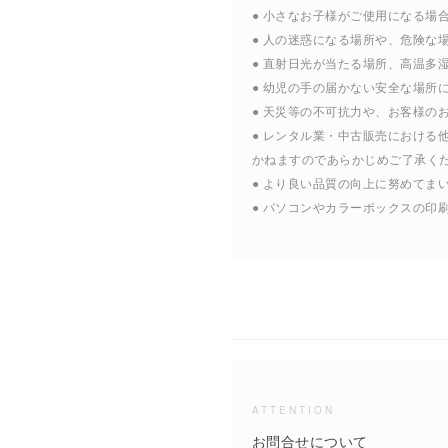
● 小さなお子様がご使用になる場
● 人の迷惑になる場所や、危険な
● 直射日光が当たる場所、高温多
● 幼児の手の届かない安全な場所
● 天災等の不可抗力や、お客様の
● レンタル業・中古販売におけ
かねますのであらかじめご了承く
● より良い品質の向上に努めて
● パソコンやカラーボックスの
ATTENTION
お問合せについて