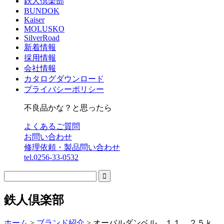
鉄人倶楽部
BUNDOK
Kaiser
MOLUSKO
SilverRoad
新着情報
採用情報
会社情報
カタログダウンロード
プライバシーポリシー
不良品かな？と思ったら
よくあるご質問
お問い合わせ
修理依頼・製品問い合わせ
tel.0256-33-0532

鉄人倶楽部
ホーム
>
ブランド紹介
>
オーバルダンベル １１．２５ｋ