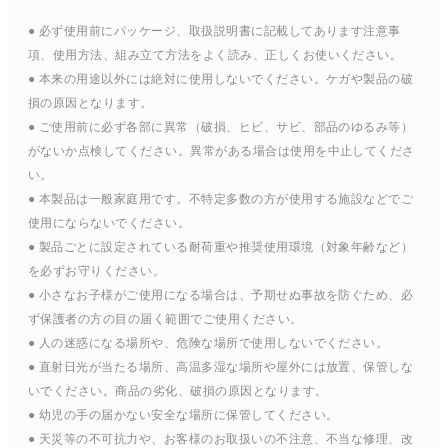
● 必ず使用前にパッケージ、取扱説明書に記載してあります注意事
項、使用方法、組み立て方法をよく読み、正しくお使いください。
● 本来の用途以外には絶対に使用しないでください。ケガや製品の破
損の原因となります。
● ご使用前に必ず各部に異常（破損、ヒビ、サビ、部品のゆるみ等）
がないか点検してください。異常がある場合は使用を中止してくださ
い。
● 本製品は一般家庭用です。不特定多数の方が使用する施設などでご
使用にならないでください。
● 製品ごとに設定されている耐荷重や推奨使用環境（対象年齢など）
を必ずお守りください。
● 小さなお子様がご使用になる場合は、予期せぬ事故を防ぐため、必
ず保護者の方の目の届く範囲でご使用ください。
● 人の迷惑になる場所や、危険な場所で使用しないでください。
● 直射日光が当たる場所、高温多湿な場所や屋外には放置、保管しな
いでください。商品の劣化、破損の原因となります。
● 幼児の手の届かない安全な場所に保管してください。
● 天災等の不可抗力や、お客様のお取扱いの不注意、不当な修理、改