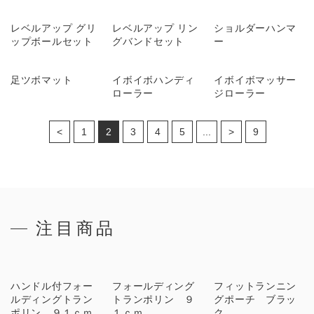
レベルアップ グリ
レベルアップ リン
ショルダーハンマ
ップボールセット
グバンドセット
ー
足ツボマット
イボイボハンディ
イボイボマッサー
ローラー
ジローラー
<
1
2
3
4
5
...
>
9
注目商品
ハンドル付フォー
フォールディング
フィットランニン
ルディングトラン
トランポリン ９
グポーチ ブラッ
ポリン ９１ｃｍ
１ｃｍ
ク