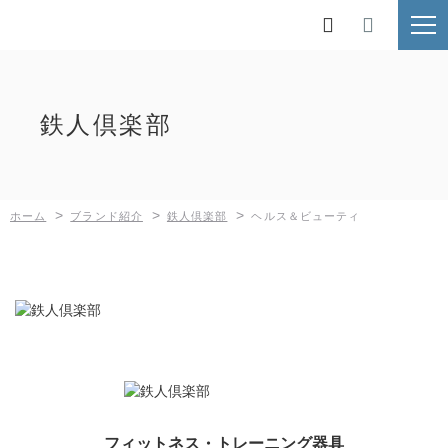
ホーム

ブランド紹介
鉄人倶楽部
鉄人倶楽部
BUNDOK
>
>
>
ホーム
ブランド紹介
鉄人倶楽部
ヘルス＆ビューティ
Kaiser
MOLUSKO
SilverRoad
新着情報
採用情報
フィットネス・トレーニング器具