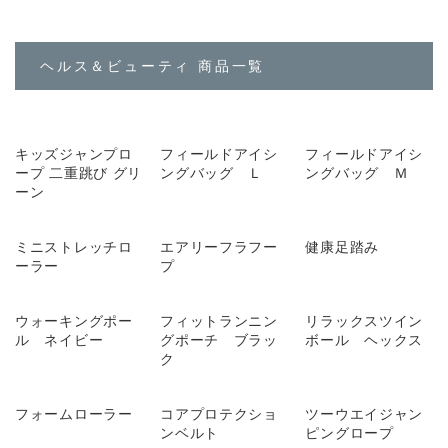
ヘルス＆ビューティ 商品一覧
キッズジャンプロ
フィールドアイシ
フィールドアイシ
ープ 二重跳び グリ
ングバッグ Ｌ
ングバッグ Ｍ
ーン
ミニストレッチロ
エアリーフラフー
健康足踏み
ーラー
プ
ウォーキングポー
フィットランニン
リラックスツイン
ル ネイビー
グポーチ ブラッ
ボール ヘックス
ク
フォームローラー
コアプロテクショ
ツーウエイジャン
ンベルト
ピングロープ