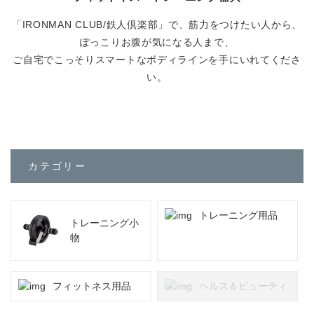
会社情報
「IRONMAN CLUB/鉄人倶楽部」で、筋力をつけたい人から、
カタログダウンロード
ぽっこりお腹が気になる人まで、
プライバシーポリシー
ご自宅でこっそりスマートなボディラインを手にいれてくださ
い。
不良品かな？と思ったら
よくあるご質問
カテゴリー
お問い合わせ
トレーニング用品
トレーニング小
修理依頼・製品問い合わせ
物
tel.0256-33-0532
フィットネス用品
ヘルス＆ビューティ