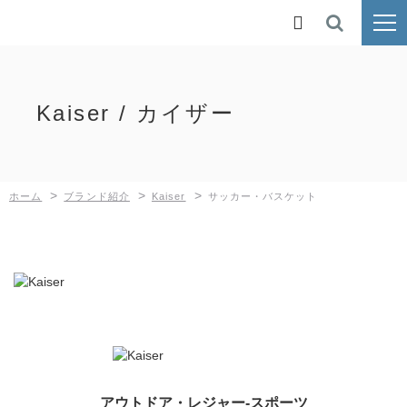
ホーム

ブランド紹介
Kaiser / カイザー
鉄人倶楽部
BUNDOK
>
>
>
ホーム
ブランド紹介
Kaiser
サッカー・バスケット
Kaiser
MOLUSKO
SilverRoad
新着情報
採用情報
アウトドア・レジャー-スポーツ