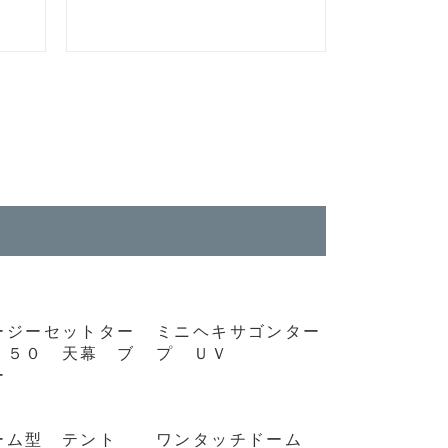
ージーセットター
ミニヘキサゴンター
２５０ 天幕 ブ
プ ＵＶ
ー
ーム型 テント
ワンタッチドーム