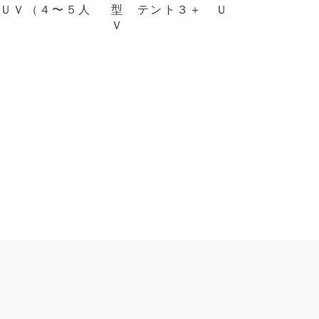
 ＵＶ（４〜５人
型 テント３＋ Ｕ
）
Ｖ