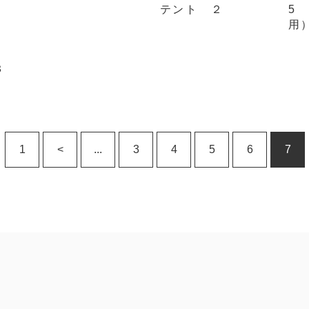
テント ２
5
用
３
1
<
...
3
4
5
6
7