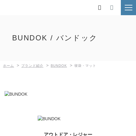
ホーム

ブランド紹介
BUNDOK / バンドック
鉄人倶楽部
BUNDOK
>
>
>
ホーム
ブランド紹介
BUNDOK
寝袋・マット
Kaiser
MOLUSKO
SilverRoad
新着情報
採用情報
アウトドア・レジャー