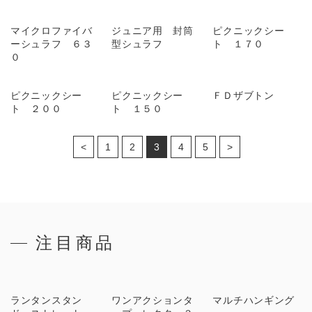
マイクロファイバ
ジュニア用 封筒
ピクニックシー
ーシュラフ ６３
型シュラフ
ト １７０
０
ピクニックシー
ピクニックシー
ＦＤザブトン
ト ２００
ト １５０
<
1
2
3
4
5
>
注目商品
ランタンスタン
ワンアクションタ
マルチハンギング