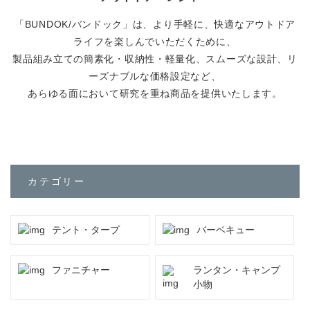
会社情報
「BUNDOK/バンドック」は、より手軽に、快適なアウトドア
カタログダウンロード
ライフを楽しんでいただくために、
プライバシーポリシー
製品組み立ての簡素化・収納性・軽量化、スムーズな設計、リ
ーズナブルな価格設定など、
あらゆる面において研究を重ね商品を提供いたします。
不良品かな？と思ったら
よくあるご質問
カテゴリー
お問い合わせ
テント・タープ
バーベキュー
修理依頼・製品問い合わせ
tel.0256-33-0532
ファニチャー
ランタン・キャンプ
小物